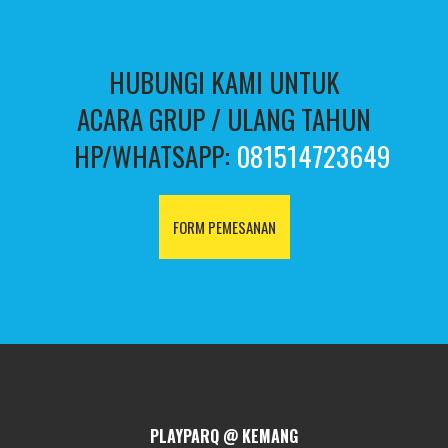
HUBUNGI KAMI UNTUK
ACARA GRUP / ULANG TAHUN
HP/WHATSAPP:
081514723649
FORM PEMESANAN
PLAYPARQ @ KEMANG